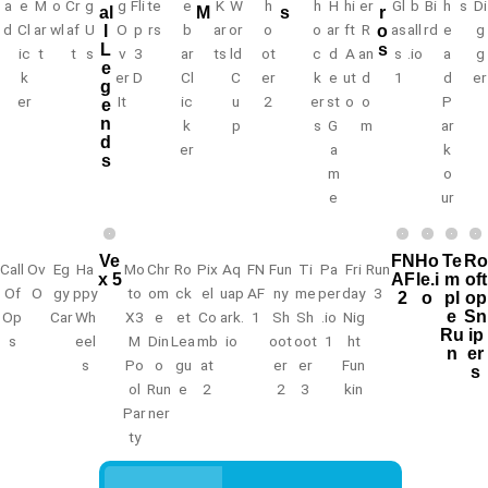
a
e
M
o
Cr
g
g
Fli
te
e
K
W
h
h
H
hi
er
Gl
b
Bi
h
s
Di
al
M
s
r
d
Cl
ar
wl
af
U
O
p
rs
b
ar
or
o
o
ar
ft
R
as
all
rd
e
g
l
o
L
s
ic
t
t
s
v
3
ar
ts
ld
ot
c
d
A
an
s
.io
a
g
e
k
er
D
Cl
C
er
k
e
ut
d
1
d
er
g
er
It
ic
u
2
er
st
o
o
P
e
n
k
p
s
G
m
ar
d
er
a
k
s
m
o
e
ur
Ve
FN
Ho
Te
Ro
Call
Ov
Eg
Ha
Mo
Chr
Ro
Pix
Aq
FN
Fun
Ti
Pa
Fri
Run
x 5
AF
le.i
m
oft
Of
O
gy
ppy
to
om
ck
el
uap
AF
ny
me
per
day
3
2
o
pl
op
e
Sn
Op
Car
Wh
X3
e
et
Co
ark.
1
Sh
Sh
.io
Nig
Ru
ip
s
eel
M
Din
Lea
mb
io
oot
oot
1
ht
n
er
s
Po
o
gu
at
er
er
Fun
s
ol
Run
e
2
2
3
kin
Par
ner
ty